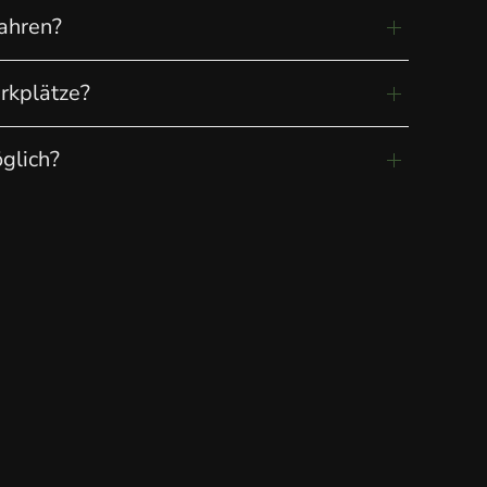
fahren?
rkplätze?
glich?