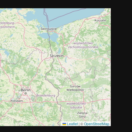
Leaflet
|
©
OpenStreetMap